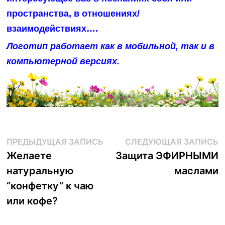
пространства, в отношениях/
взаимодействиях….
Логотип работает как в мобильной, так и в
компьютерной версиях.
Навигация
Предыдущая
С
ПРЕДЫДУЩАЯ ЗАПИСЬ
СЛЕДУЮЩАЯ ЗАПИСЬ
запись:
з
Желаете
Защита ЭФИРНЫМИ
по
натуральную
маслами
записям
“конфетку” к чаю
или кофе?