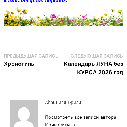
компьютерной версиях.
Навигация
Предыдущая
С
ПРЕДЫДУЩАЯ ЗАПИСЬ
СЛЕДУЮЩАЯ ЗАПИСЬ
запись:
з
Хронотипы
Календарь ЛУНА без
по
КУРСА 2026 год
записям
About Ирин Фили
Посмотреть все записи автора
Ирин Фили →