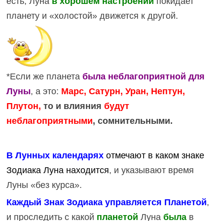
есть, Луна
в хорошем настроении
покидает
планету и «холостой» движется к другой.
*Если же планета
была неблагоприятной для
Луны
, а это:
Марс, Сатурн, Уран, Нептун,
Плутон,
то и влияния
будут
неблагоприятными
, сомнительными.
В Лунных календарях
отмечают в каком
знаке
Зодиака Луна находится
, и указывают время
Луны «без курса».
Каждый Знак Зодиака управляется Планетой
,
и проследить с какой
планетой
Луна
была
в