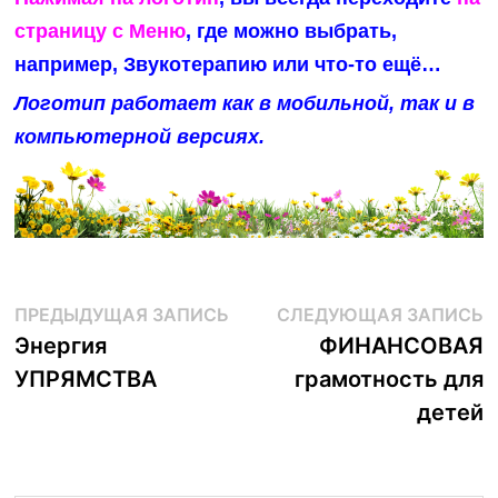
страницу с Меню
, где можно выбрать,
например, Звукотерапию или что-то ещё…
Логотип работает как в мобильной, так и в
компьютерной версиях.
Навигация
Предыдущая
С
ПРЕДЫДУЩАЯ ЗАПИСЬ
СЛЕДУЮЩАЯ ЗАПИСЬ
запись:
з
Энергия
ФИНАНСОВАЯ
по
УПРЯМСТВА
грамотность для
записям
детей