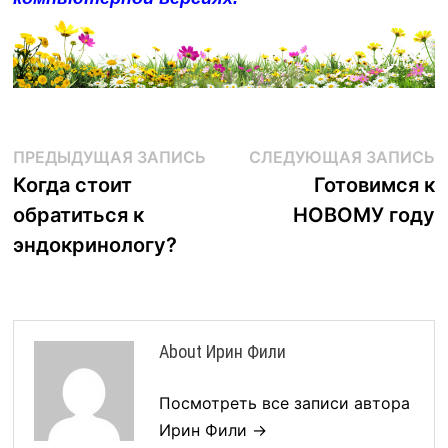
Навигация
Предыдущая
С
ПРЕДЫДУЩАЯ ЗАПИСЬ
СЛЕДУЮЩАЯ ЗАПИСЬ
запись:
з
Когда стоит
Готовимся к
по
обратиться к
НОВОМУ году
записям
эндокринологу?
About Ирин Фили
Посмотреть все записи автора
Ирин Фили →